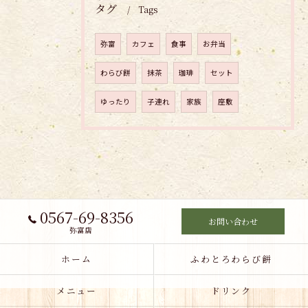
タグ
Tags
弥富
カフェ
食事
お弁当
わらび餅
抹茶
珈琲
セット
ゆったり
子連れ
家族
座敷
0567-69-8356
お問い合わせ
弥富店
ホーム
ふわとろわらび餅
メニュー
ドリンク