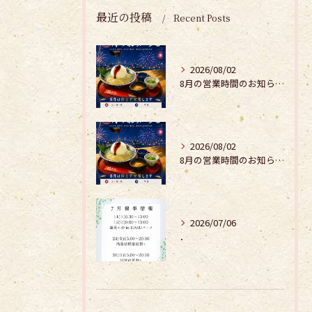
最近の投稿
Recent Posts
2026/08/02
8月の営業時間のお知らせ𓂃𓂂𖡼.𖤣𖥧𓈒◌܀
2026/08/02
8月の営業時間のお知らせ𓂃𓂂𖡼.𖤣𖥧𓈒◌܀
2026/07/06
．