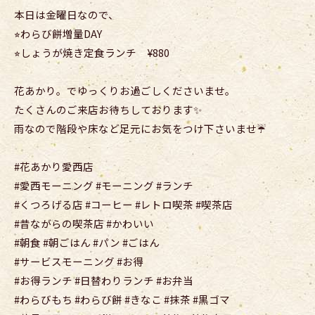
本日は金曜日なので、
⭐︎わらび餅増量DAY
⭐︎しょうが焼き定食ランチ ¥880
花あかり。でゆっくりお過ごしくださいませ。
たくさんのご来店お待ちしております✨
雨なので階段や床など足元にお気をつけ下さいませ☔️
#花あかり愛西店
#愛西モーニング #モーニング #ランチ
#くつろげる店 #コーヒー #レトロ喫茶 #喫茶店
#昔ながらの喫茶店 #かわいい
#朝食 #朝ごはん #パン #ごはん
#サービスモーニング #お得
#お得ランチ #日替わりランチ #お弁当
#わらびもち #わらび餅 #きなこ #抹茶 #黒ゴマ