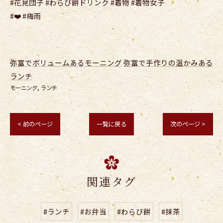
#花見団子 #わらび餅ドリンク #着物 #着物女子
#❤️ #梅雨
弥富でボリュームあるモーニング
弥富で手作りの温かみある
ランチ
モーニング
ランチ
< 前のページ
一覧に戻る
次のページ >
関連タグ
#ランチ
#お弁当
#わらび餅
#抹茶