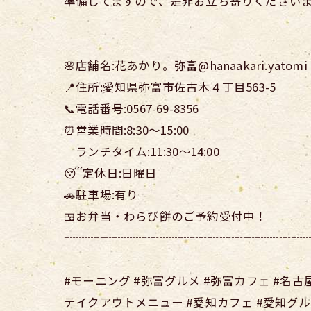
準備してますので、是非お立ち寄りください
┈┈┈┈┈┈┈┈┈┈┈┈┈┈┈┈┈┈┈┈
🌸店舗名:花あかり。弥富@hanaakari.yatomi
📍住所:愛知県弥富市佐古木４丁目563-5
📞電話番号:0567-69-8356
⏰営業時間:8:30〜15:00
ランチタイム:11:30〜14:00
😴定休日:日曜日
🚗駐車場:有り
🍱お弁当・わらび餅のご予約受付中！
┈┈┈┈┈┈┈┈┈┈┈┈┈┈┈┈┈┈┈┈
#モーニング #弥富グルメ #弥富カフェ #名古
テイクアウトメニュー #愛知カフェ #愛知グル