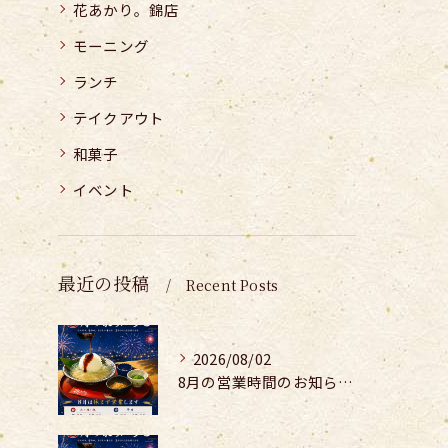
花あかり。錦店
モーニング
ランチ
テイクアウト
和菓子
イベント
最近の投稿
Recent Posts
2026/08/02
8月の営業時間のお知らせ𓂃𓂂𖡼.𖤣𖥧𓈒◌܀