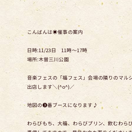
こんばんは☀️催事の案内
日時:11/23日 11時〜17時
場所:木曽三川公園
音楽フェスの「福フェス」会場の隣りのマル
出店します＼(^o^)／
地図の❸番ブースになります♪
わらびもち、大福、わらびプリン、飲むわら