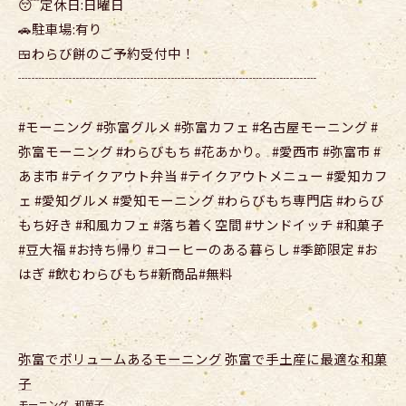
😴定休日:日曜日
🚗駐車場:有り
🍱わらび餅のご予約受付中！
┈┈┈┈┈┈┈┈┈┈┈┈┈┈┈┈┈┈┈┈┈┈
#モーニング #弥富グルメ #弥富カフェ #名古屋モーニング #
弥富モーニング #わらびもち #花あかり。 #愛西市 #弥富市 #
あま市 #テイクアウト弁当 #テイクアウトメニュー #愛知カフ
ェ #愛知グルメ #愛知モーニング #わらびもち専門店 #わらび
もち好き #和風カフェ #落ち着く空間 #サンドイッチ #和菓子
#豆大福 #お持ち帰り #コーヒーのある暮らし #季節限定 #お
はぎ #飲むわらびもち#新商品#無料
弥富でボリュームあるモーニング
弥富で手土産に最適な和菓
子
モーニング
和菓子