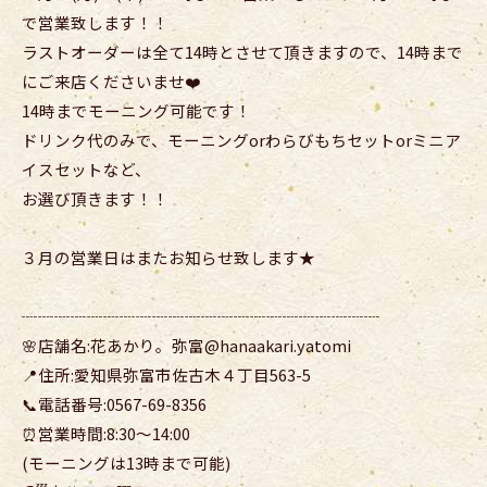
で営業致します！！
ラストオーダーは全て14時とさせて頂きますので、14時まで
にご来店くださいませ❤️
14時までモーニング可能です！
ドリンク代のみで、モーニングorわらびもちセットorミニア
イスセットなど、
お選び頂きます！！
３月の営業日はまたお知らせ致します★
┈┈┈┈┈┈┈┈┈┈┈┈┈┈┈┈┈┈┈┈┈┈
🌸店舗名:花あかり。弥富@hanaakari.yatomi
📍住所:愛知県弥富市佐古木４丁目563-5
📞電話番号:0567-69-8356
⏰営業時間:8:30〜14:00
(モーニングは13時まで可能)