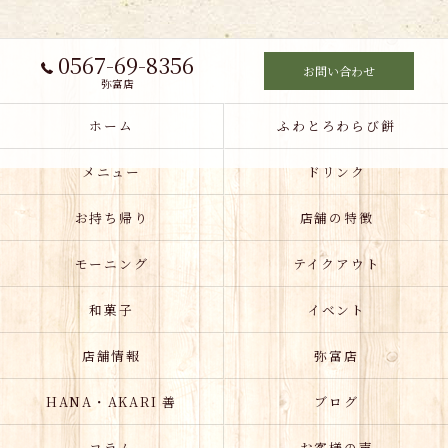
0567-69-8356
お問い合わせ
弥富店
ホーム
ふわとろわらび餅
メニュー
ドリンク
お持ち帰り
店舗の特徴
モーニング
テイクアウト
和菓子
イベント
店舗情報
弥富店
HANA・AKARI 善
ブログ
コラム
お客様の声