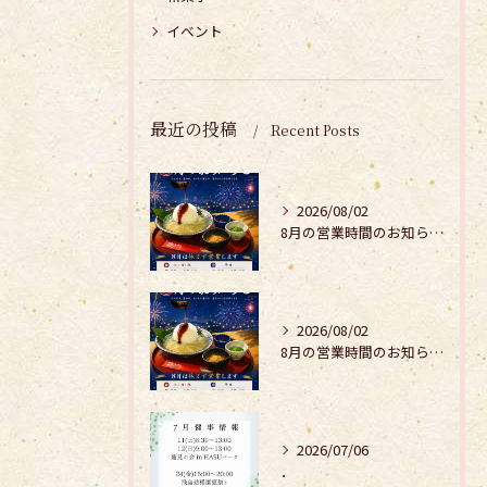
イベント
最近の投稿
Recent Posts
2026/08/02
8月の営業時間のお知らせ𓂃𓂂𖡼.𖤣𖥧𓈒◌܀
2026/08/02
8月の営業時間のお知らせ𓂃𓂂𖡼.𖤣𖥧𓈒◌܀
2026/07/06
．