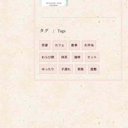
タグ
Tags
弥富
カフェ
食事
お弁当
わらび餅
抹茶
珈琲
セット
ゆったり
子連れ
家族
座敷