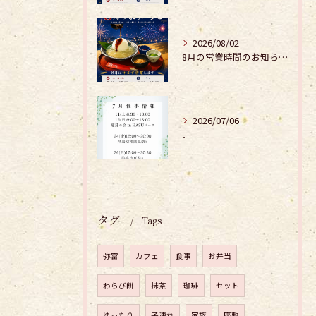
2026/08/02
8月の営業時間のお知らせ𓂃𓂂𖡼.𖤣𖥧𓈒◌܀
2026/07/06
．
タグ
Tags
弥富
カフェ
食事
お弁当
わらび餅
抹茶
珈琲
セット
ゆったり
子連れ
家族
座敷