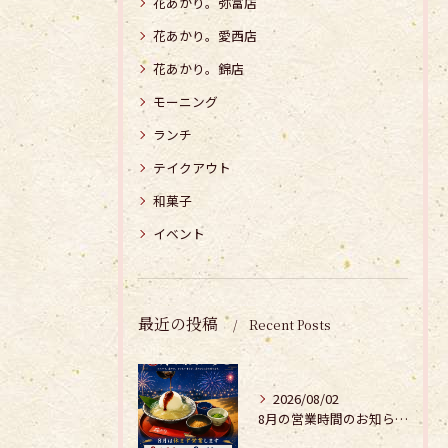
花あかり。弥富店
花あかり。愛西店
花あかり。錦店
モーニング
ランチ
テイクアウト
和菓子
イベント
最近の投稿
Recent Posts
2026/08/02
8月の営業時間のお知らせ𓂃𓂂𖡼.𖤣𖥧𓈒◌܀