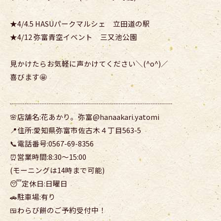
★4/4.5 HASUパークマルシェ 立田道の駅
★4/12 弥富青空イベント 三又池公園
見かけたらお気軽に声かけてください＼(^o^)／
喜びます🤩
┈┈┈┈┈┈┈┈┈┈┈┈┈┈┈┈┈┈┈┈┈┈
🌸店舗名:花あかり。弥富@hanaakari.yatomi
📍住所:愛知県弥富市佐古木４丁目563-5
📞電話番号:0567-69-8356
⏰営業時間:8:30〜15:00
(モーニングは14時まで可能)
😴定休日:日曜日
🚗駐車場:有り
🍱わらび餅のご予約受付中！