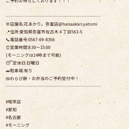
ご予約お待ちしております！！！
┈┈┈┈┈┈┈┈┈┈┈┈┈┈┈┈┈┈┈┈┈┈
🌸店舗名:花あかり。弥富店@hanaakari.yatomi
📍住所:愛知県弥富市佐古木４丁目563-5
📞電話番号:0567-69-8356
⏰営業時間:8:30〜15:00
(モーニングは14時まで可能)
😴定休日:日曜日
🚗駐車場:有り
🍱わらび餅・お弁当のご予約受付中！
┈┈┈┈┈┈┈┈┈┈┈┈┈┈┈┈┈┈┈┈┈┈
#喫茶店
#愛知
#名古屋
#モーニング