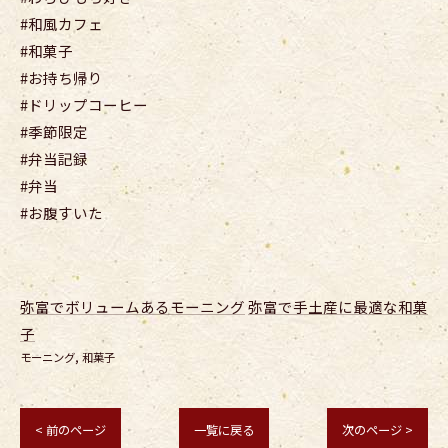
#和風カフェ
#和菓子
#お持ち帰り
#ドリップコーヒー
#季節限定
#弁当記録
#弁当
#お腹すいた
弥富でボリュームあるモーニング
弥富で手土産に最適な和菓
子
モーニング
和菓子
< 前のページ
一覧に戻る
次のページ >