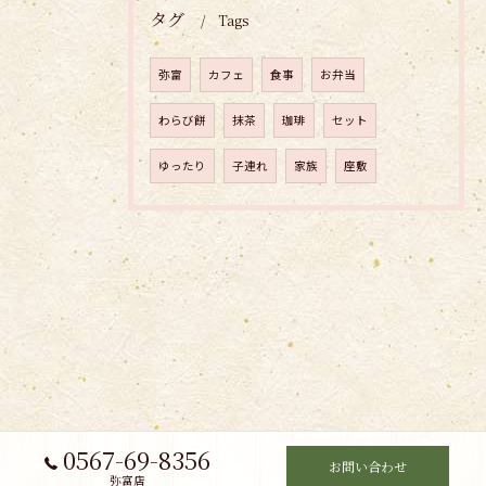
タグ
Tags
弥富
カフェ
食事
お弁当
わらび餅
抹茶
珈琲
セット
ゆったり
子連れ
家族
座敷
0567-69-8356
お問い合わせ
弥富店