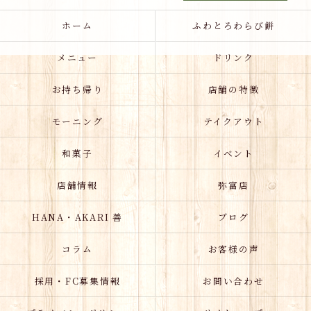
ホーム
ふわとろわらび餅
メニュー
ドリンク
お持ち帰り
店舗の特徴
モーニング
テイクアウト
和菓子
イベント
店舗情報
弥富店
HANA・AKARI 善
ブログ
コラム
お客様の声
採用・FC募集情報
お問い合わせ