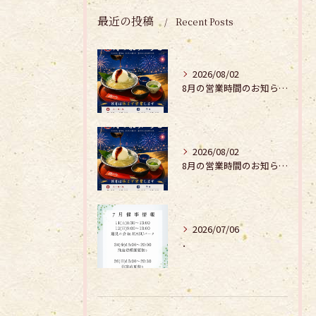
最近の投稿
Recent Posts
2026/08/02
8月の営業時間のお知らせ𓂃𓂂𖡼.𖤣𖥧𓈒◌܀
2026/08/02
8月の営業時間のお知らせ𓂃𓂂𖡼.𖤣𖥧𓈒◌܀
2026/07/06
．