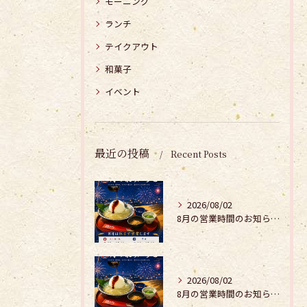
モーニング
ランチ
テイクアウト
和菓子
イベント
最近の投稿
Recent Posts
2026/08/02
8月の営業時間のお知らせ𓂃𓂂𖡼.𖤣𖥧𓈒◌܀
2026/08/02
8月の営業時間のお知らせ𓂃𓂂𖡼.𖤣𖥧𓈒◌܀