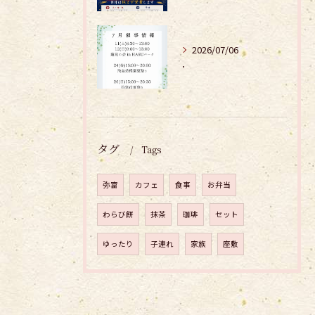
2026/07/06
．
タグ
Tags
弥富
カフェ
食事
お弁当
わらび餅
抹茶
珈琲
セット
ゆったり
子連れ
家族
座敷