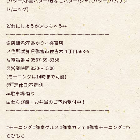
(バター/小倉バター/きなこバター/ジャムバター/ハムサン
ド/エッグ)
どれにしようか迷っちゃう👀
┈┈┈┈┈┈┈┈┈┈┈┈┈┈┈┈┈┈┈┈┈┈
🌸店舗名:花あかり。弥富店
📍住所:愛知県弥富市佐古木４丁目563-5
📞電話番号:0567-69-8356
⏰営業時間:8:30〜15:00
(モーニングは14時まで可能)
😴定休日:不定期
🚗駐車場:有り
🍱わらび餅・お弁当のご予約受付中！
┈┈┈┈┈┈┈┈┈┈┈┈┈┈┈┈┈┈┈┈┈┈
#モーニング #弥富グルメ #弥富カフェ #弥富モーニング #わ
らびもち